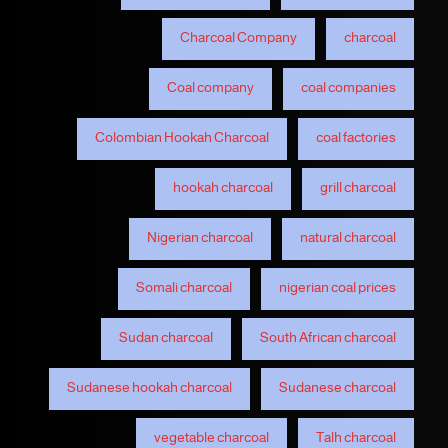
Charcoal Company
charcoal
Coal company
coal companies
Colombian Hookah Charcoal
coal factories
hookah charcoal
grill charcoal
Nigerian charcoal
natural charcoal
Somali charcoal
nigerian coal prices
Sudan charcoal
South African charcoal
Sudanese hookah charcoal
Sudanese charcoal
vegetable charcoal
Talh charcoal