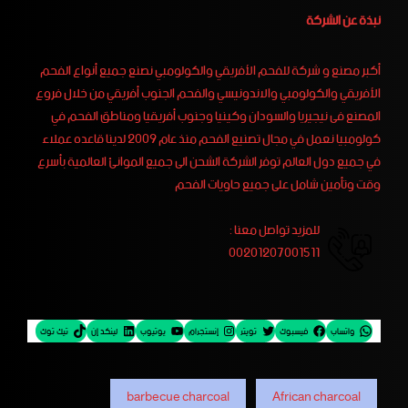
نبذة عن الشركة
أكبر مصنع و شركة للفحم الأفريقي والكولومبي نصنع جميع أنواع الفحم
الأفريقي والكولومبي والاندونيسي والفحم الجنوب أفريقي من خلال فروع
المصنع فى نيجيريا والسودان وكينيا وجنوب أفريقيا ومناطق الفحم في
كولومبيا نعمل في مجال تصنيع الفحم منذ عام 2009 لدينا قاعده عملاء
في جميع دول العالم توفر الشركة الشحن الى جميع الموانئ العالمية بأسرع
وقت وتأمين شامل على جميع حاويات الفحم
للمزيد تواصل معنا :
00201207001511
واتساب
فيسبوك
تويتر
إنستجرام
يوتيوب
لينكد إن
تيك توك
barbecue charcoal
African charcoal