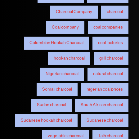
Charcoal Company
charcoal
Coal company
coal companies
Colombian Hookah Charcoal
coal factories
hookah charcoal
grill charcoal
Nigerian charcoal
natural charcoal
Somali charcoal
nigerian coal prices
Sudan charcoal
South African charcoal
Sudanese hookah charcoal
Sudanese charcoal
vegetable charcoal
Talh charcoal