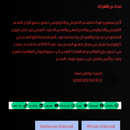
نبذة عن الشركة
أكبر مصنع و شركة للفحم الأفريقي والكولومبي نصنع جميع أنواع الفحم
الأفريقي والكولومبي والاندونيسي والفحم الجنوب أفريقي من خلال فروع
المصنع فى نيجيريا والسودان وكينيا وجنوب أفريقيا ومناطق الفحم في
كولومبيا نعمل في مجال تصنيع الفحم منذ عام 2009 لدينا قاعده عملاء
في جميع دول العالم توفر الشركة الشحن الى جميع الموانئ العالمية بأسرع
وقت وتأمين شامل على جميع حاويات الفحم
للمزيد تواصل معنا :
00201207001511
واتساب
فيسبوك
تويتر
إنستجرام
يوتيوب
لينكد إن
تيك توك
barbecue charcoal
African charcoal