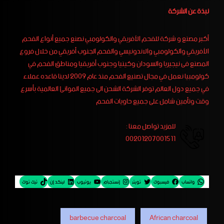
نبذة عن الشركة
أكبر مصنع و شركة للفحم الأفريقي والكولومبي نصنع جميع أنواع الفحم
الأفريقي والكولومبي والاندونيسي والفحم الجنوب أفريقي من خلال فروع
المصنع فى نيجيريا والسودان وكينيا وجنوب أفريقيا ومناطق الفحم في
كولومبيا نعمل في مجال تصنيع الفحم منذ عام 2009 لدينا قاعده عملاء
في جميع دول العالم توفر الشركة الشحن الى جميع الموانئ العالمية بأسرع
وقت وتأمين شامل على جميع حاويات الفحم
للمزيد تواصل معنا :
00201207001511
واتساب
فيسبوك
تويتر
إنستجرام
يوتيوب
لينكد إن
تيك توك
barbecue charcoal
African charcoal