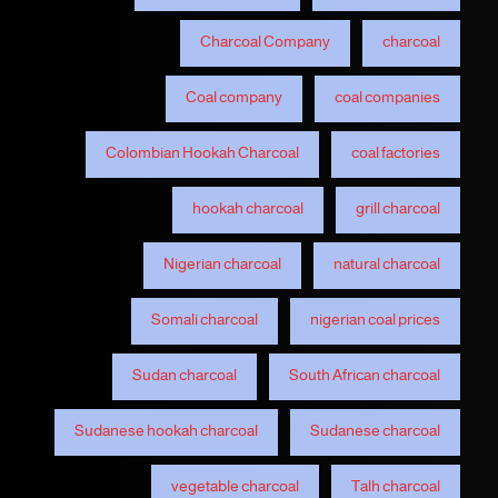
Charcoal Company
charcoal
Coal company
coal companies
Colombian Hookah Charcoal
coal factories
hookah charcoal
grill charcoal
Nigerian charcoal
natural charcoal
Somali charcoal
nigerian coal prices
Sudan charcoal
South African charcoal
Sudanese hookah charcoal
Sudanese charcoal
vegetable charcoal
Talh charcoal