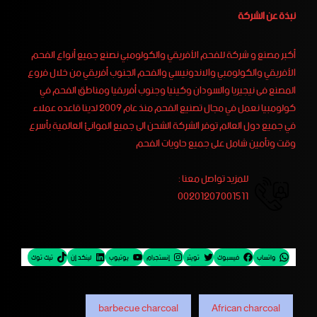
نبذة عن الشركة
أكبر مصنع و شركة للفحم الأفريقي والكولومبي نصنع جميع أنواع الفحم
الأفريقي والكولومبي والاندونيسي والفحم الجنوب أفريقي من خلال فروع
المصنع فى نيجيريا والسودان وكينيا وجنوب أفريقيا ومناطق الفحم في
كولومبيا نعمل في مجال تصنيع الفحم منذ عام 2009 لدينا قاعده عملاء
في جميع دول العالم توفر الشركة الشحن الى جميع الموانئ العالمية بأسرع
وقت وتأمين شامل على جميع حاويات الفحم
للمزيد تواصل معنا :
00201207001511
واتساب
فيسبوك
تويتر
إنستجرام
يوتيوب
لينكد إن
تيك توك
barbecue charcoal
African charcoal