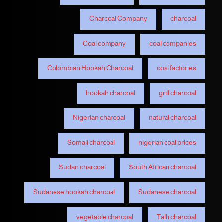
Charcoal Company
charcoal
Coal company
coal companies
Colombian Hookah Charcoal
coal factories
hookah charcoal
grill charcoal
Nigerian charcoal
natural charcoal
Somali charcoal
nigerian coal prices
Sudan charcoal
South African charcoal
Sudanese hookah charcoal
Sudanese charcoal
vegetable charcoal
Talh charcoal