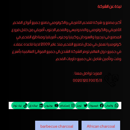
نبذة عن الشركة
أكبر مصنع و شركة للفحم الأفريقي والكولومبي نصنع جميع أنواع الفحم
الأفريقي والكولومبي والاندونيسي والفحم الجنوب أفريقي من خلال فروع
المصنع فى نيجيريا والسودان وكينيا وجنوب أفريقيا ومناطق الفحم في
كولومبيا نعمل في مجال تصنيع الفحم منذ عام 2009 لدينا قاعده عملاء
في جميع دول العالم توفر الشركة الشحن الى جميع الموانئ العالمية بأسرع
وقت وتأمين شامل على جميع حاويات الفحم
للمزيد تواصل معنا :
00201207001511
واتساب
فيسبوك
تويتر
إنستجرام
يوتيوب
لينكد إن
تيك توك
barbecue charcoal
African charcoal