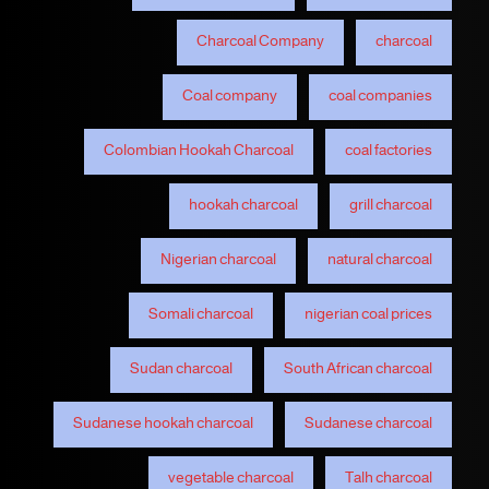
Charcoal Company
charcoal
Coal company
coal companies
Colombian Hookah Charcoal
coal factories
hookah charcoal
grill charcoal
Nigerian charcoal
natural charcoal
Somali charcoal
nigerian coal prices
Sudan charcoal
South African charcoal
Sudanese hookah charcoal
Sudanese charcoal
vegetable charcoal
Talh charcoal