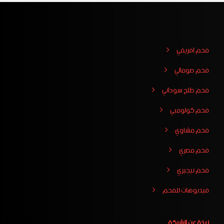
فحم افريقي
فحم صومالي
فحم طلح سوداني
فحم كولومبي
فحم مشاوي
فحم مصري
فحم نيجيري
فيدبوهات للفحم
نبذة عن الشركة