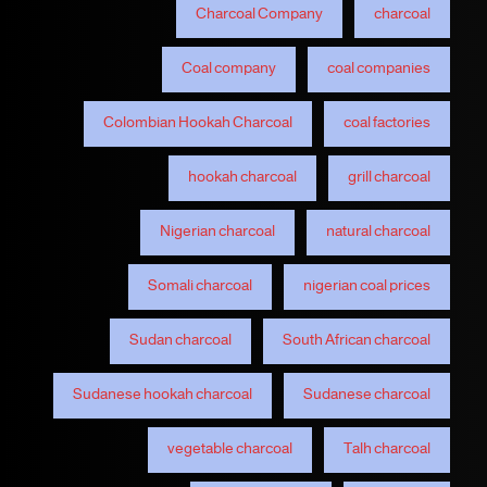
Charcoal Company
charcoal
Coal company
coal companies
Colombian Hookah Charcoal
coal factories
hookah charcoal
grill charcoal
Nigerian charcoal
natural charcoal
Somali charcoal
nigerian coal prices
Sudan charcoal
South African charcoal
Sudanese hookah charcoal
Sudanese charcoal
vegetable charcoal
Talh charcoal