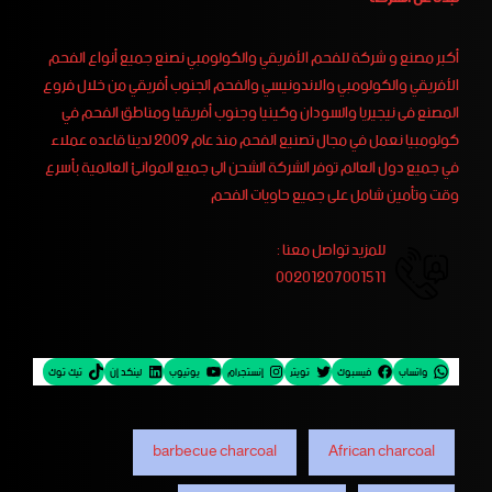
أكبر مصنع و شركة للفحم الأفريقي والكولومبي نصنع جميع أنواع الفحم
الأفريقي والكولومبي والاندونيسي والفحم الجنوب أفريقي من خلال فروع
المصنع فى نيجيريا والسودان وكينيا وجنوب أفريقيا ومناطق الفحم في
كولومبيا نعمل في مجال تصنيع الفحم منذ عام 2009 لدينا قاعده عملاء
في جميع دول العالم توفر الشركة الشحن الى جميع الموانئ العالمية بأسرع
وقت وتأمين شامل على جميع حاويات الفحم
للمزيد تواصل معنا :
00201207001511
واتساب
فيسبوك
تويتر
إنستجرام
يوتيوب
لينكد إن
تيك توك
barbecue charcoal
African charcoal