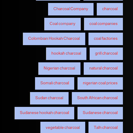
Charcoal Company
charcoal
Coal company
coal companies
Colombian Hookah Charcoal
coal factories
hookah charcoal
grill charcoal
Nigerian charcoal
natural charcoal
Somali charcoal
nigerian coal prices
Sudan charcoal
South African charcoal
Sudanese hookah charcoal
Sudanese charcoal
vegetable charcoal
Talh charcoal