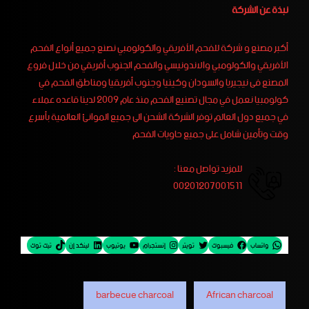
نبذة عن الشركة
أكبر مصنع و شركة للفحم الأفريقي والكولومبي نصنع جميع أنواع الفحم
الأفريقي والكولومبي والاندونيسي والفحم الجنوب أفريقي من خلال فروع
المصنع فى نيجيريا والسودان وكينيا وجنوب أفريقيا ومناطق الفحم في
كولومبيا نعمل في مجال تصنيع الفحم منذ عام 2009 لدينا قاعده عملاء
في جميع دول العالم توفر الشركة الشحن الى جميع الموانئ العالمية بأسرع
وقت وتأمين شامل على جميع حاويات الفحم
للمزيد تواصل معنا :
00201207001511
واتساب
فيسبوك
تويتر
إنستجرام
يوتيوب
لينكد إن
تيك توك
barbecue charcoal
African charcoal