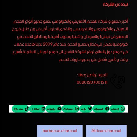
نبذة عن الشركة
أكبر مصنع و شركة للفحم الأفريقي والكولومبي نصنع جميع أنواع الفحم
الأفريقي والكولومبي والاندونيسي والفحم الجنوب أفريقي من خلال فروع
المصنع فى نيجيريا والسودان وكينيا وجنوب أفريقيا ومناطق الفحم في
كولومبيا نعمل في مجال تصنيع الفحم منذ عام 2009 لدينا قاعده عملاء
في جميع دول العالم توفر الشركة الشحن الى جميع الموانئ العالمية بأسرع
وقت وتأمين شامل على جميع حاويات الفحم
للمزيد تواصل معنا :
00201207001511
واتساب
فيسبوك
تويتر
إنستجرام
يوتيوب
لينكد إن
تيك توك
barbecue charcoal
African charcoal