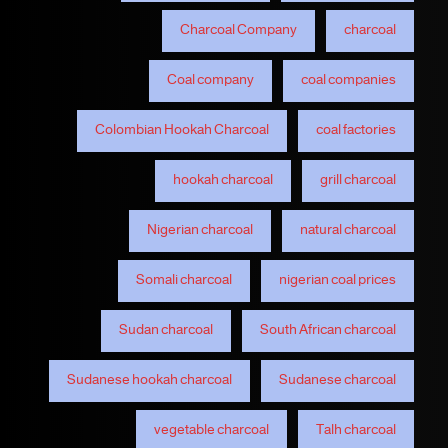
Charcoal Company
charcoal
Coal company
coal companies
Colombian Hookah Charcoal
coal factories
hookah charcoal
grill charcoal
Nigerian charcoal
natural charcoal
Somali charcoal
nigerian coal prices
Sudan charcoal
South African charcoal
Sudanese hookah charcoal
Sudanese charcoal
vegetable charcoal
Talh charcoal