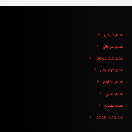
فحم افريقي
فحم صومالي
فحم طلح سوداني
فحم كولومبي
فحم مشاوي
فحم مصري
فحم نيجيري
فيدبوهات للفحم