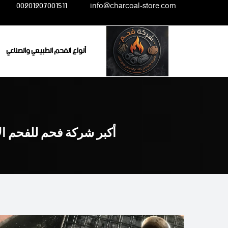
Ski
00201207001511
info@charcoal-store.com
t
conten
أنواع الفحم الطبيعي والصناعي
أكبر شركة فحم للفحم ال