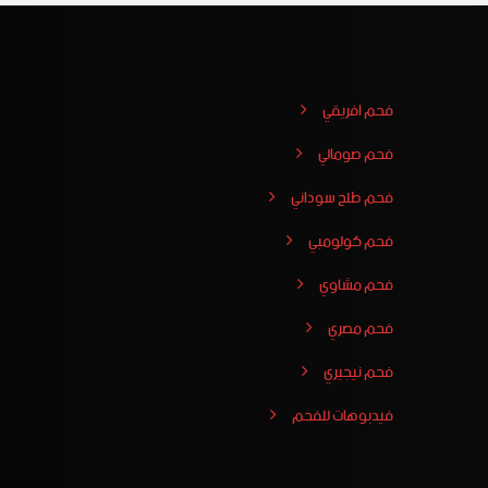
فحم افريقي
فحم صومالي
فحم طلح سوداني
فحم كولومبي
فحم مشاوي
فحم مصري
فحم نيجيري
فيدبوهات للفحم