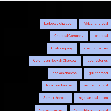
barbecue charcoal
African charcoal
Charcoal Company
charcoal
Coal company
coal companies
Colombian Hookah Charcoal
coal factories
hookah charcoal
grill charcoal
Nigerian charcoal
natural charcoal
Somali charcoal
nigerian coal prices
Sudan charcoal
South African charcoal