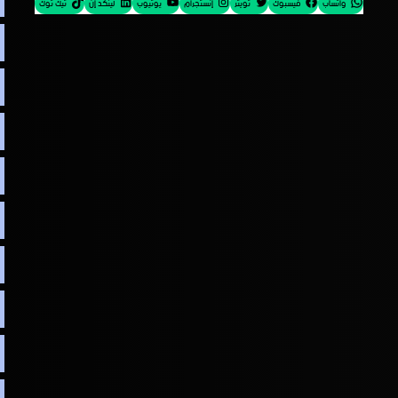
واتساب
فيسبوك
تويتر
إنستجرام
يوتيوب
لينكد إن
تيك توك