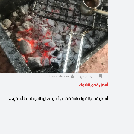
فحم افريقي
charcoalstore
أفضل فحم للشواء
أفضل فحم للشواء شركة فحم أعلى معايير الجودة: بما أننا في…