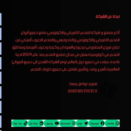
نبذة عن الشركة
أكبر مصنع و شركة للفحم الأفريقي والكولومبي نصنع جميع أنواع
الفحم الأفريقي والكولومبي والاندونيسي والفحم الجنوب أفريقي من
خلال فروع المصنع فى نيجيريا والسودان وكينيا وجنوب أفريقيا ومناطق
الفحم في كولومبيا نعمل في مجال تصنيع الفحم منذ عام 2009 لدينا
قاعده عملاء في جميع دول العالم توفر الشركة الشحن الى جميع الموانئ
العالمية بأسرع وقت وتأمين شامل على جميع حاويات الفحم
للمزيد تواصل معنا :
00201207001511
واتساب
فيسبوك
تويتر
إنستجرام
يوتيوب
لينكد إن
تيك توك