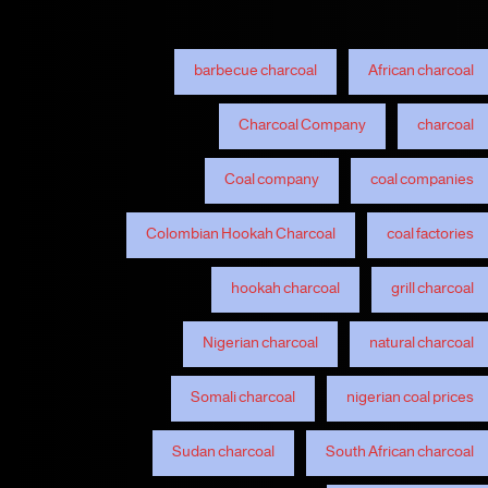
barbecue charcoal
African charcoal
Charcoal Company
charcoal
Coal company
coal companies
Colombian Hookah Charcoal
coal factories
hookah charcoal
grill charcoal
Nigerian charcoal
natural charcoal
Somali charcoal
nigerian coal prices
Sudan charcoal
South African charcoal