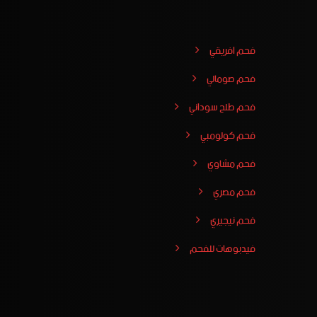
فحم افريقي
فحم صومالي
فحم طلح سوداني
فحم كولومبي
فحم مشاوي
فحم مصري
فحم نيجيري
فيدبوهات للفحم